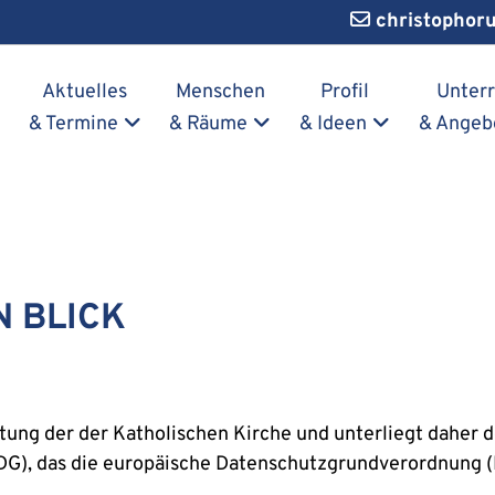
christophor
Navigation überspringen
Aktuelles
Menschen
Profil
Unterr
& Termine
& Räume
& Ideen
& Angeb
N BLICK
htung der der Katholischen Kirche und unterliegt dahe
DG), das die europäische Datenschutzgrundverordnung 