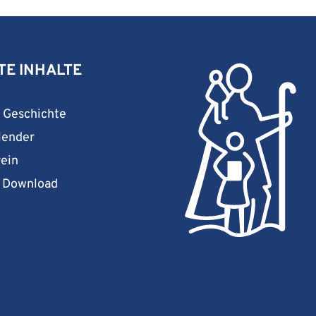
TE INHALTE
& Geschichte
lender
rein
& Download