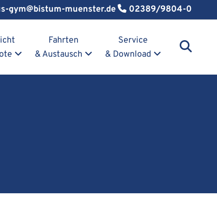
us-gym@bistum-muenster.de
02389/9804-0
icht
Fahrten
Service
ote
& Austausch
& Download