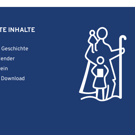
TE INHALTE
& Geschichte
lender
rein
& Download