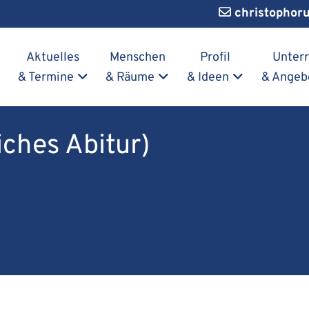
christophor
Navigation überspringen
Aktuelles
Menschen
Profil
Unterr
& Termine
& Räume
& Ideen
& Angeb
iches Abitur)