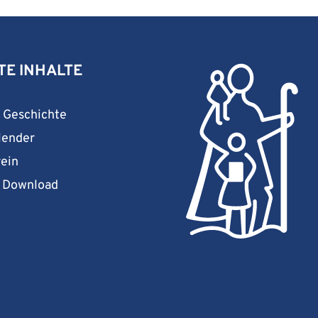
TE INHALTE
& Geschichte
lender
rein
& Download