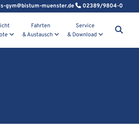
us-gym@bistum-muenster.de
02389/9804-0
icht
Fahrten
Service
ote
& Austausch
& Download