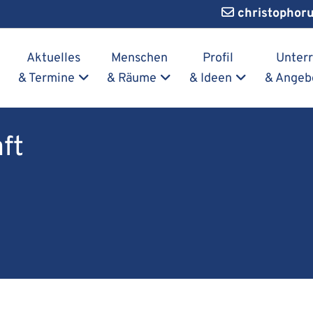
christophor
Navigation überspringen
Aktuelles
Menschen
Profil
Unterr
& Termine
& Räume
& Ideen
& Angeb
ft