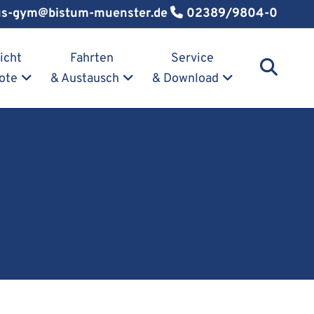
us-gym@bistum-muenster.de
02389/9804-0
icht
Fahrten
Service
ote
& Austausch
& Download