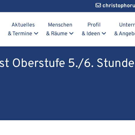
christophor
Navigation überspringen
Aktuelles
Menschen
Profil
Unterr
& Termine
& Räume
& Ideen
& Angeb
t Oberstufe 5./6. Stunde