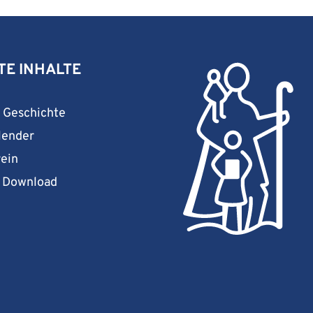
TE INHALTE
& Geschichte
lender
rein
& Download