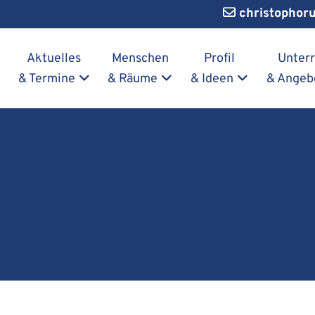
christophor
Navigation überspringen
Aktuelles
Menschen
Profil
Unterr
& Termine
& Räume
& Ideen
& Angeb