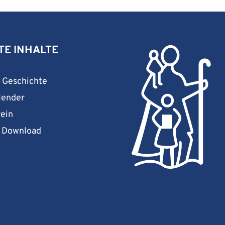
TE INHALTE
& Geschichte
lender
rein
& Download