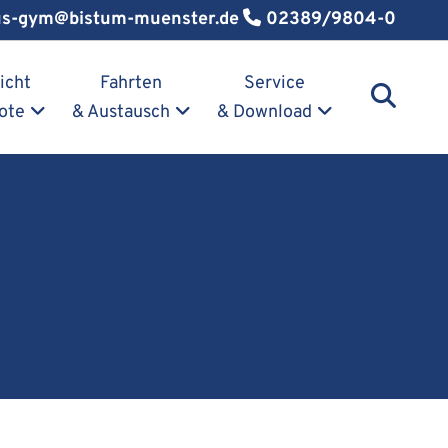
us-gym@bistum-muenster.de
02389/9804-0
icht
Fahrten
Service
ote
& Austausch
& Download